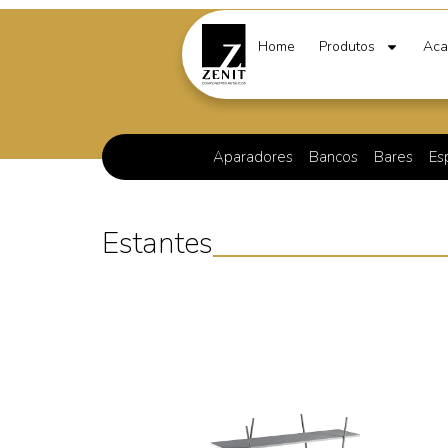
Home
Produtos
Aca
Aparadores
Bancos
Bares
Es
Estantes