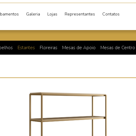
bamentos
Galeria
Lojas
Representantes
Contatos
pelhos
Estantes
Floreiras
Mesas de Apoio
Mesas de Centro