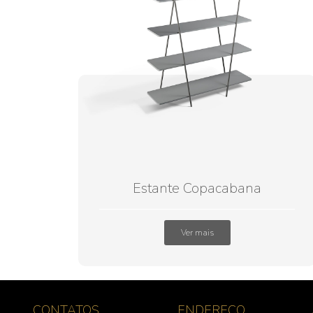
Estante Copacabana
Ver mais
CONTATOS
ENDEREÇO