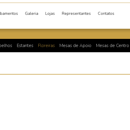
bamentos
Galeria
Lojas
Representantes
Contatos
pelhos
Estantes
Floreiras
Mesas de Apoio
Mesas de Centro