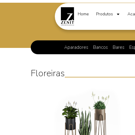
Home
Produtos
Aca
Aparadores
Bancos
Bares
Es
Floreiras