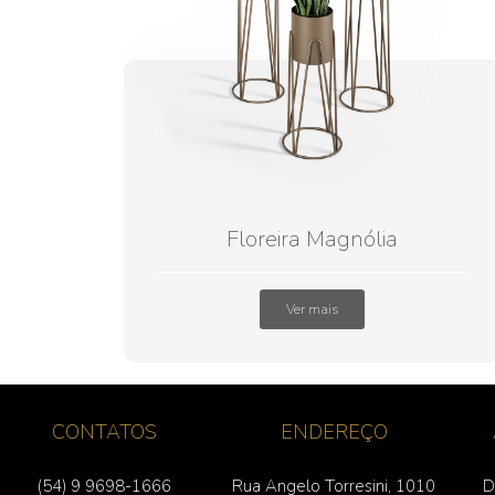
Floreira Magnólia
Ver mais
CONTATOS
ENDEREÇO
(54) 9 9698-1666
Rua Angelo Torresini, 1010
D