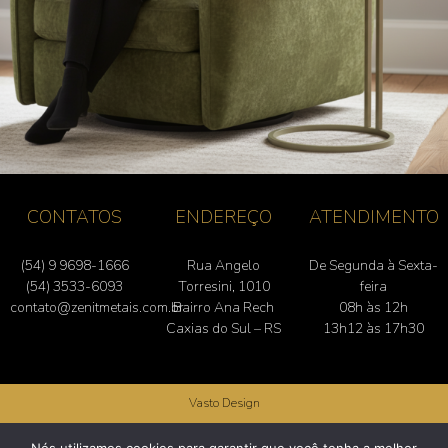
CONTATOS
ENDEREÇO
ATENDIMENTO
(54) 9 9698-1666
Rua Angelo
De Segunda à Sexta-
(54) 3533-6093
Torresini, 1010
feira
contato@zenitmetais.com.br
Bairro Ana Rech
08h às 12h
Caxias do Sul – RS
13h12 às 17h30
Vasto Design
Zenit Componentes Metálicos | Rua Angelo Torresini, 1010 – Bairro Ana Rech –