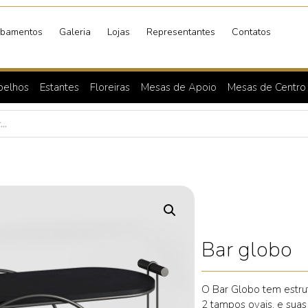
bamentos
Galeria
Lojas
Representantes
Contatos
pelhos
Estantes
Floreiras
Mesas de Apoio
Mesas de Centro
Bar globo
O Bar Globo tem estrut
2 tampos ovais, e suas