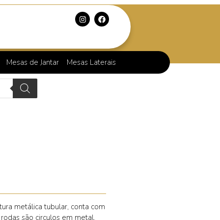
Mesas de Jantar
Mesas Laterais
ura metálica tubular, conta com
 rodas são circulos em metal.