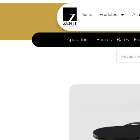
Home
Produtos
Aca
Aparadores
Bancos
Bares
Es