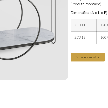
(Produto montado)
Dimensões (A x L x P)
ZCB 11
120 
ZCB 12
160 
Ver acabamentos