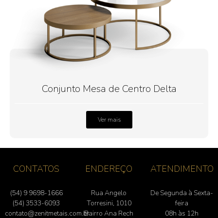
Conjunto Mesa de Centro Delta
Ver mais
CONTATOS
ENDEREÇO
ATENDIMENTO
(54) 9 9698-1666
Rua Angelo
De Segunda à Sexta-
(54) 3533-6093
Torresini, 1010
feira
contato@zenitmetais.com.br
Bairro Ana Rech
08h às 12h