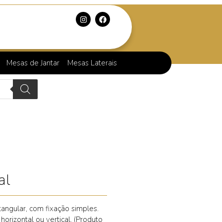
Mesas de Jantar
Mesas Laterais
al
angular, com fixação simples.
orizontal ou vertical. (Produto