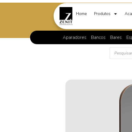
Home
Produtos
Aca
Aparadores
Bancos
Bares
Es