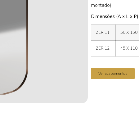
montado)
Dimensões (A x L x P)
ZER 11
50 X 150
ZER 12
45 X 110
Ver acabamentos