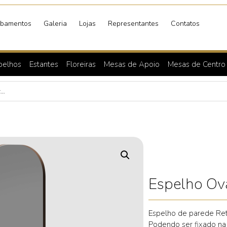
bamentos
Galeria
Lojas
Representantes
Contatos
pelhos
Estantes
Floreiras
Mesas de Apoio
Mesas de Centro
Espelho Ov
Espelho de parede Ret
Podendo ser fixado na h