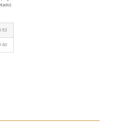
ntado)
X 53
X 60