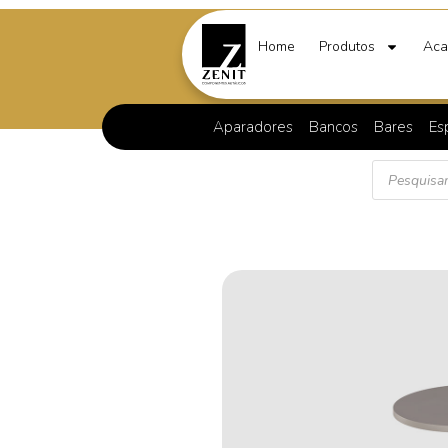
Home
Produtos
Aca
Aparadores
Bancos
Bares
Es