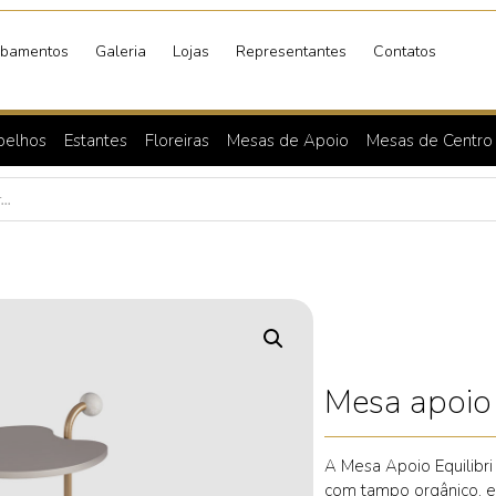
bamentos
Galeria
Lojas
Representantes
Contatos
pelhos
Estantes
Floreiras
Mesas de Apoio
Mesas de Centro
Mesa apoio 
A Mesa Apoio Equilibri 
com tampo orgânico, 