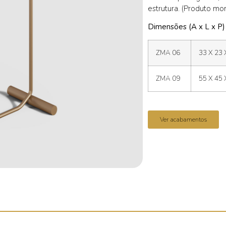
estrutura. (Produto mo
Dimensões (A x L x P)
ZMA 06
33 X 23 
ZMA 09
55 X 45 
Ver acabamentos