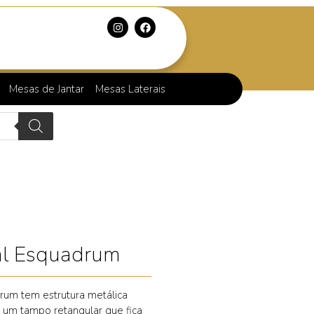
Mesas de Jantar
Mesas Laterais
al Esquadrum
rum tem estrutura metálica
m um tampo retangular que fica