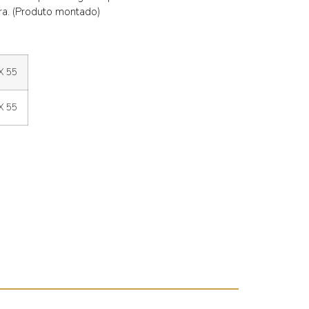
ra. (Produto montado)
X 55
X 55