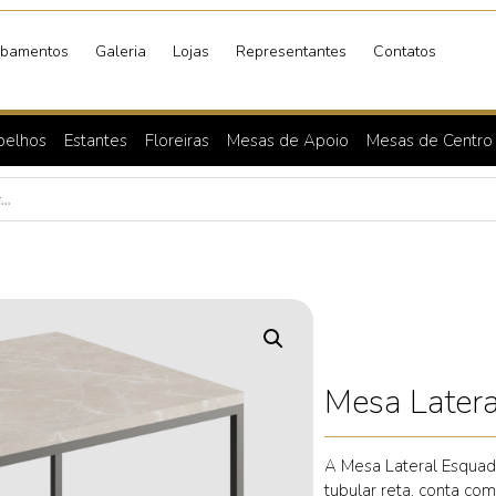
bamentos
Galeria
Lojas
Representantes
Contatos
pelhos
Estantes
Floreiras
Mesas de Apoio
Mesas de Centro
Mesa Later
A Mesa Lateral Esquad
tubular reta, conta co