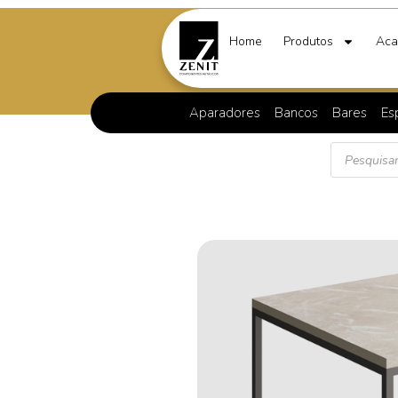
Home
Produtos
Aca
Aparadores
Bancos
Bares
Es