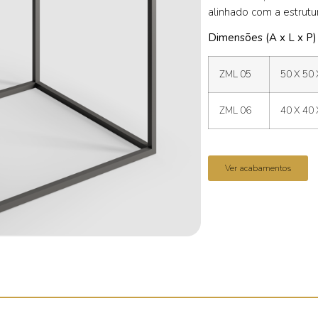
alinhado com a estrutu
Dimensões (A x L x P)
ZML 05
50 X 50 
ZML 06
40 X 40 
Ver acabamentos