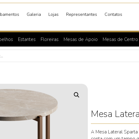
bamentos
Galeria
Lojas
Representantes
Contatos
pelhos
Estantes
Floreiras
Mesas de Apoio
Mesas de Centro
Mesa Latera
A Mesa Lateral Sparta 
conta com um tampo qu