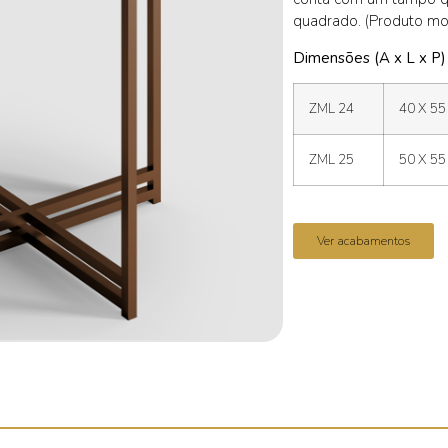
quadrado. (Produto mo
Dimensões (A x L x P)
ZML 24
40 X 55
ZML 25
50 X 55
Ver acabamentos