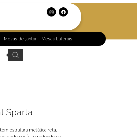
Mesas de Jantar
Mesas Laterais
l Sparta
tem estrutura metálica reta,
e pode ser feito redondo ou