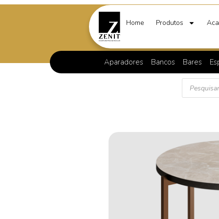
Home
Produtos
Aca
Aparadores
Bancos
Bares
Es