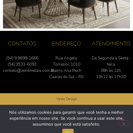
CONTATOS
ENDEREÇO
ATENDIMENTO
(54) 9 9698-1666
Rua Angelo
De Segunda à Sexta-
(54) 3533-6093
Torresini, 1010
feira
contato@zenitmetais.com.br
Bairro Ana Rech
08h às 12h
Caxias do Sul – RS
13h12 às 17h30
Vasto Design
Zenit Componentes Metálicos | Rua Angelo Torresini, 1010 – Bairro Ana Rech –
Nós utilizamos cookies para garantir que você tenha a melhor
Caxias do Sul – RS – (54) 3533-6093
experiência em nosso site. Se você continua a usar este site,
assumimos que você está satisfeito.
Política de Privacidade