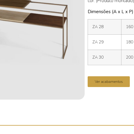
cor. (Produto montado)
Dimensões (A x L x P)
ZA 28
160 
ZA 29
180 
ZA 30
200 
Ver acabamentos