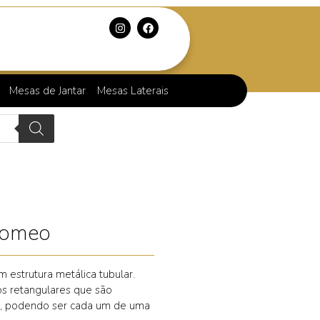
Mesas de Jantar
Mesas Laterais
Romeo
estrutura metálica tubular.
s retangulares que são
l, podendo ser cada um de uma