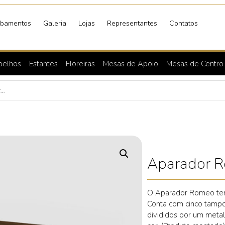
bamentos
Galeria
Lojas
Representantes
Contatos
pelhos
Estantes
Floreiras
Mesas de Apoio
Mesas de Centro
Aparador 
O Aparador Romeo tem 
Conta com cinco tampo
divididos por um meta