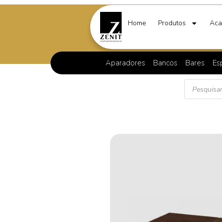
Home
Produtos
Aca
Aparadores
Bancos
Bares
Es