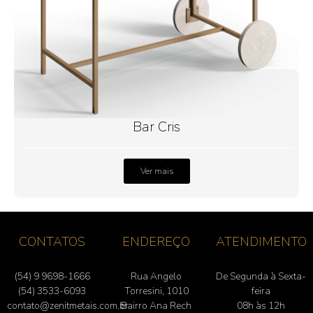
Bar Cris
Ver mais
CONTATOS
ENDEREÇO
ATENDIMENTO
(54) 9 9698-1666
Rua Angelo
De Segunda à Sexta-
(54) 3533-6093
Torresini, 1010
feira
contato@zenitmetais.com.br
Bairro Ana Rech
08h às 12h