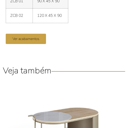
ZCB 01
90 X 45 X 90
ZCB 02
120 X 45 X 90
Ver acabamentos
Veja também