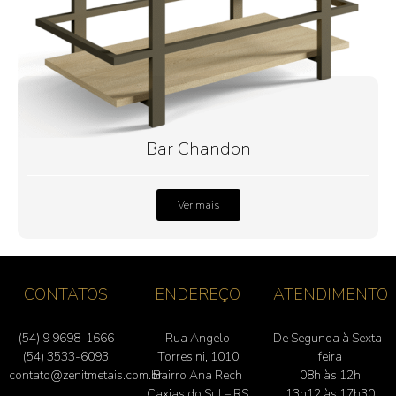
Bar Chandon
Ver mais
CONTATOS
ENDEREÇO
ATENDIMENTO
(54) 9 9698-1666
Rua Angelo
De Segunda à Sexta-
(54) 3533-6093
Torresini, 1010
feira
contato@zenitmetais.com.br
Bairro Ana Rech
08h às 12h
Caxias do Sul – RS
13h12 às 17h30