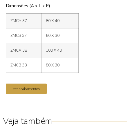
Dimensões (A x L x P)
ZMCA 37
80 X 40
ZMCB 37
60 X 30
ZMCA 38
100 X 40
ZMCB 38
80 X 30
Ver acabamentos
Veja também