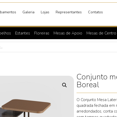
bamentos
Galeria
Lojas
Representantes
Contatos
pelhos
Estantes
Floreiras
Mesas de Apoio
Mesas de Centro
Conjunto me
Boreal
O Conjunto Mesa Later
quadrada fechada em 
arredondados, conta c