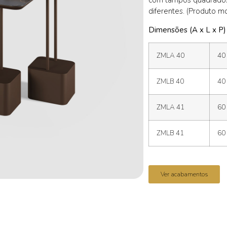
com tampos quadrados
diferentes. (Produto m
Dimensões (A x L x P)
ZMLA 40
40
ZMLB 40
40
ZMLA 41
60
ZMLB 41
60
Ver acabamentos