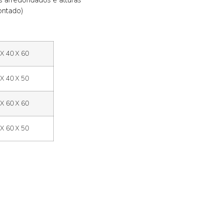
 arredondados e alturas
ontado)
 X 40 X 60
 X 40 X 50
 X 60 X 60
 X 60 X 50