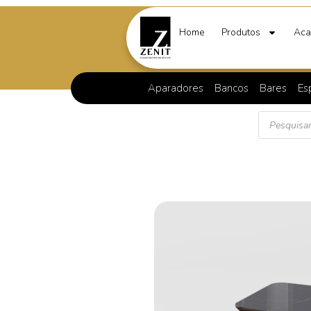
Home
Produtos
Aca
Aparadores
Bancos
Bares
Es