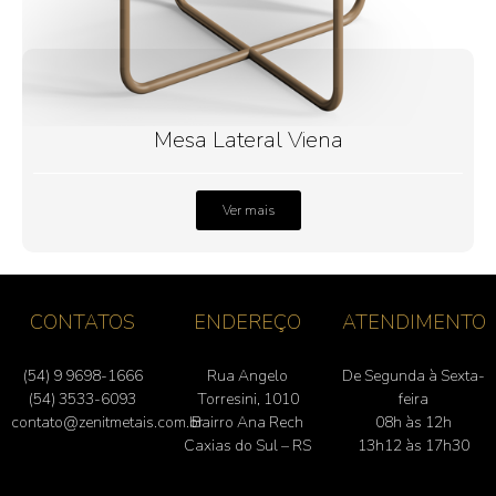
Mesa Lateral Viena
Ver mais
CONTATOS
ENDEREÇO
ATENDIMENTO
(54) 9 9698-1666
Rua Angelo
De Segunda à Sexta-
(54) 3533-6093
Torresini, 1010
feira
contato@zenitmetais.com.br
Bairro Ana Rech
08h às 12h
Caxias do Sul – RS
13h12 às 17h30