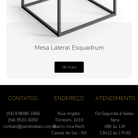
Mesa Lateral Esquadrum
Ver mais
CONTATOS
ENDEREÇO
ATENDIMENTO
(54) 9 9698-1666
Rua Angelo
De Segunda à Sexta-
(54) 3533-6093
Torresini, 1010
feira
contato@zenitmetais.com.br
Bairro Ana Rech
08h às 12h
Caxias do Sul – RS
13h12 às 17h30