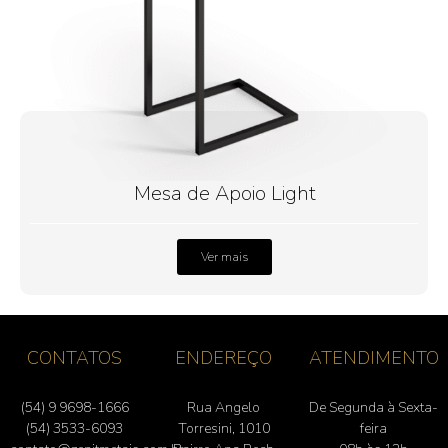
Mesa de Apoio Light
Ver mais
CONTATOS
ENDEREÇO
ATENDIMENTO
(54) 9 9698-1666
Rua Angelo
De Segunda à Sexta-
(54) 3533-6093
Torresini, 1010
feira