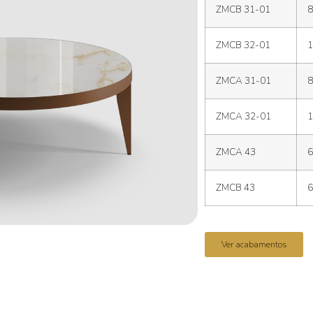
ZMCB 31-01
8
ZMCB 32-01
1
ZMCA 31-01
8
ZMCA 32-01
1
ZMCA 43
6
ZMCB 43
6
Ver acabamentos