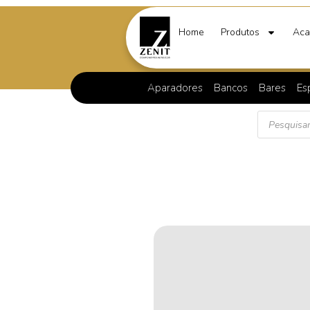
Home
Produtos
Aca
Aparadores
Bancos
Bares
Es