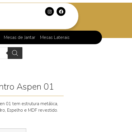
Mesas de Jantar
Mesas Laterais
ntro Aspen 01
n 01 tem estrutura metálica,
o, Espelho e MDF revestido.