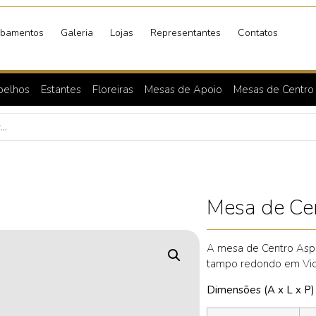
bamentos
Galeria
Lojas
Representantes
Contatos
pelhos
Estantes
Floreiras
Mesas de Apoio
Mesas de Centro
Mesa de Ce
A mesa de Centro Aspe
tampo redondo em Vidr
Dimensões (A x L x P)