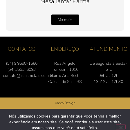
Mesa Jantar Parma
Ver mais
CONTATOS
ENDEREÇO
ATENDIMENTO
(54) 9 9698-1666
Rua Angelo
De Segunda à Sexta-
(54) 3533-6093
Torresini, 1010
feira
contato@zenitmetais.com.br
Bairro Ana Rech
08h às 12h
Caxias do Sul – RS
13h12 às 17h30
Vasto Design
Zenit Componentes Metálicos | Rua Angelo Torresini, 1010 – Bairro Ana Rech –
Nós utilizamos cookies para garantir que você tenha a melhor
Caxias do Sul – RS – (54) 3533-6093
experiência em nosso site. Se você continua a usar este site,
assumimos que você está satisfeito.