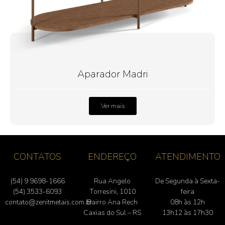
Aparador Madri
Ver mais
CONTATOS
ENDEREÇO
ATENDIMENTO
(54) 9 9698-1666
Rua Angelo
De Segunda à Sexta-
(54) 3533-6093
Torresini, 1010
feira
contato@zenitmetais.com.br
Bairro Ana Rech
08h às 12h
Caxias do Sul – RS
13h12 às 17h30