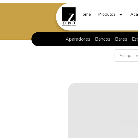
Home
Produtos
Aca
Aparadores
Bancos
Bares
Es