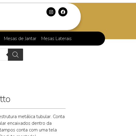
Mesas de Jantar
Mesas Laterais
tto
trutura metálica tubular. Conta
ar encaixados dentro da
s tampos conta com uma tela