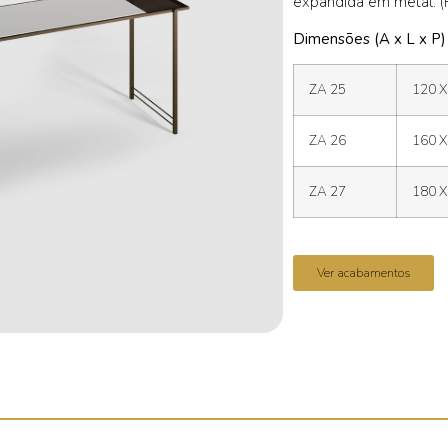
expandida em metal. 
Dimensões (A x L x P)
ZA 25
120 X
ZA 26
160 X
ZA 27
180 X
Ver acabamentos