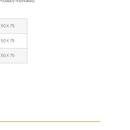
(Produto montado)
 50 X 75
 50 X 75
 50 X 75