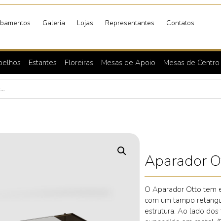
bamentos
Galeria
Lojas
Representantes
Contatos
pelhos
Estantes
Floreiras
Mesas de Apoio
Mesas de Centro
Aparador O
O Aparador Otto tem es
com um tampo retangul
estrutura. Ao lado do