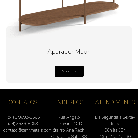
Aparador Madri
Ver mais
CONTATOS
ENDEREÇO
ATENDIMENTO
(54) 9 9698-1666
Rua Angelo
De Segunda à Sexta-
(54) 3533-6093
Torresini, 1010
feira
contato@zenitmetais.com.br
Bairro Ana Rech
08h às 12h
Caxias do Sul – RS
13h12 às 17h30