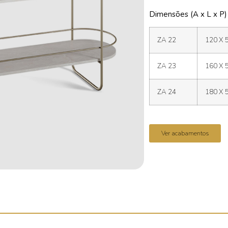
Dimensões (A x L x P)
ZA 22
120 X 
ZA 23
160 X 
ZA 24
180 X 
Ver acabamentos