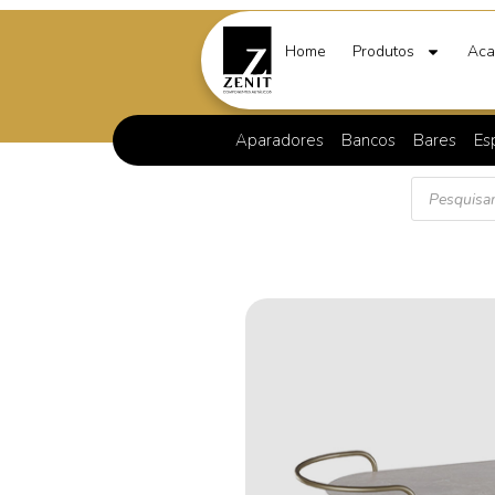
Home
Produtos
Aca
Aparadores
Bancos
Bares
Es