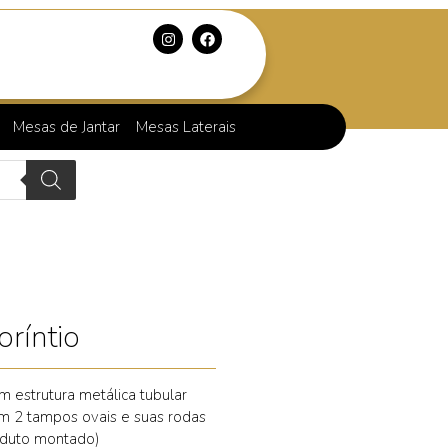
Mesas de Jantar
Mesas Laterais
ríntio
m estrutura metálica tubular
m 2 tampos ovais e suas rodas
oduto montado)