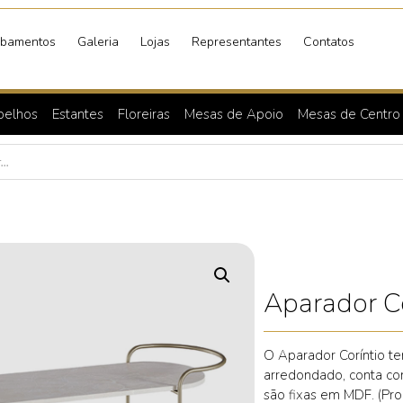
bamentos
Galeria
Lojas
Representantes
Contatos
pelhos
Estantes
Floreiras
Mesas de Apoio
Mesas de Centro
Aparador Co
O Aparador Coríntio te
arredondado, conta co
são fixas em MDF. (Pr